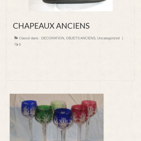
DECORATION
CHAPEAUX ANCIENS
LUMINAIRE
VIDE APPART STRASBOURG homme de fer
Classé dans :
DECORATION
,
OBJETS ANCIENS
,
Uncategorized
|
0