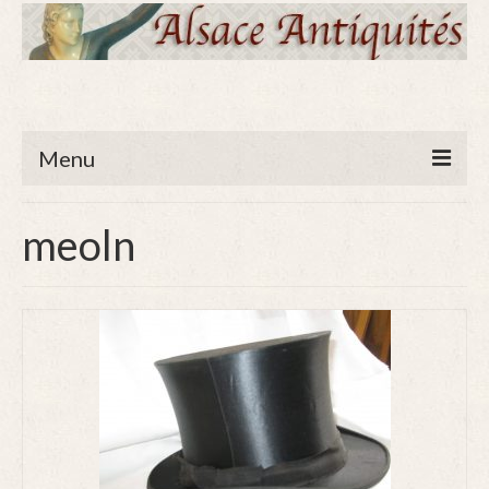
Menu
⌂ ACCUEIL
meoln
MEUBLES ANCIENS
TABLES et SIEGES
COMMODES
ARMOIRES
OBJETS ANCIENS
ART DE LA TABLE