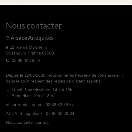
Nous contacter
Alsace Antiquités
21 rue de Molsheim
Strasbourg France 67000
03 88 32 79 84
Depuis le 11/05/2020, nous sommes heureux de vous accueillir
dans le strict respect des règles de distanciassions.
Lundi à vendredi de 14 h à 19h,
Samedi de 10h à 18 h,
et sur rendez-vous : 03 88 32 79 84
ACHATS: appelez le 03 88 32 79 84
Nous contacter par mail