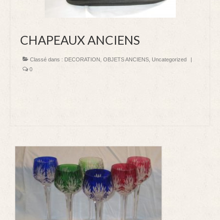
DECORATION
CHAPEAUX ANCIENS
LUMINAIRE
VIDE APPART STRASBOURG homme de fer
Classé dans :
DECORATION
,
OBJETS ANCIENS
,
Uncategorized
|
0