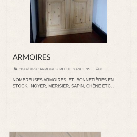
DECORATION
LUMINAIRE
VIDE APPART STRASBOURG homme de fer
ARMOIRES
Classé dans :
ARMOIRES
,
MEUBLES ANCIENS
|
0
NOMBREUSES ARMOIRES ET BONNETIÈRES EN
STOCK. NOYER, MERISIER, SAPIN, CHÊNE ETC. ..