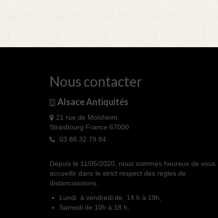
Nous contacter
Alsace Antiquités
21 rue de Molsheim
Strasbourg France 67000
03 88 32 79 84
Depuis le 11/05/2020, nous sommes heureux de vous
accueillir dans le strict respect des règles de
distanciassions.
Lundi à vendredi de 14 h à 19h,
Samedi de 10h à 18 h,