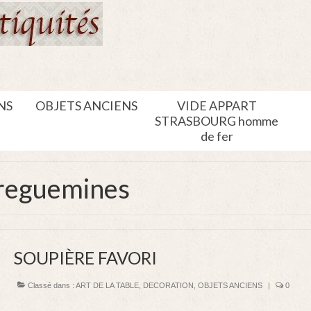
NS
OBJETS ANCIENS
VIDE APPART
STRASBOURG homme
de fer
rreguemines
SOUPIÈRE FAVORI
Classé dans :
ART DE LA TABLE
,
DECORATION
,
OBJETS ANCIENS
|
0