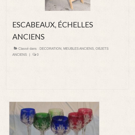
DECORATION
ESCABEAUX, ÉCHELLES
LUMINAIRE
ANCIENS
VIDE APPART STRASBOURG homme de fer
Classé dans :
DECORATION
,
MEUBLES ANCIENS
,
OBJETS
ANCIENS
|
0