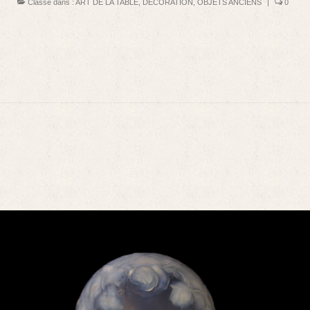
Classé dans :
ART DE LA TABLE
,
DECORATION
,
OBJETS ANCIENS
|
0